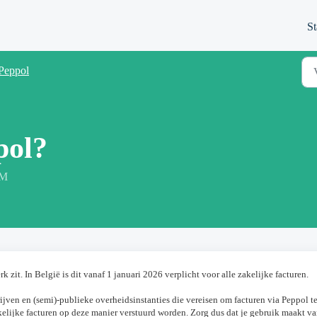
St
Peppol
pol?
AM
k zit. In België is dit vanaf 1 januari 2026 verplicht voor alle zakelijke facturen.
ijven en (semi)-publieke overheidsinstanties die vereisen om facturen via Peppol t
zakelijke facturen op deze manier verstuurd worden. Zorg dus dat je gebruik maakt v