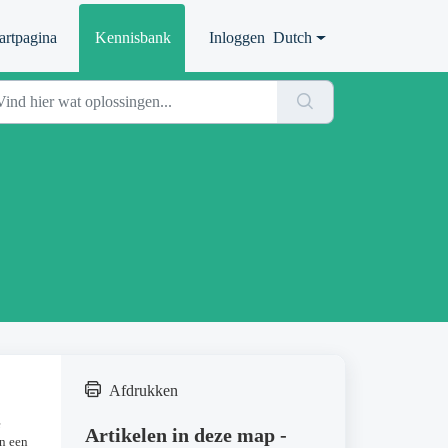
artpagina
Kennisbank
Inloggen
Dutch
Afdrukken
e
Artikelen in deze map -
an een