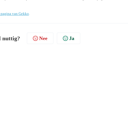
g pagina van Gekko
.
l nuttig?
Nee
Ja