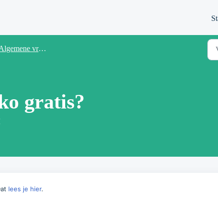
St
Algemene vragen
o gratis?
M
Dat
lees je hier
.