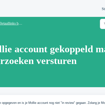
St
Betaallinks bij facturen
lie account gekoppeld m
rzoeken versturen
ie opgegeven en is je Mollie account nog niet "in review" gegaan. Zolang je Mol