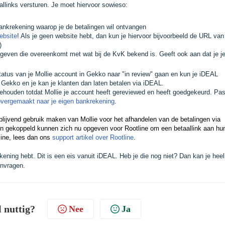
allinks versturen. Je moet hiervoor sowieso:
ankrekening waarop je de betalingen wil ontvangen
ebsite
! Als je geen website hebt, dan kun je hiervoor bijvoorbeeld de URL van
)
te geven die overeenkomt met wat bij de KvK bekend is. Geeft ook aan dat je j
tatus van je Mollie account in Gekko naar "in review" gaan en kun je iDEAL
 Gekko en je kan je klanten dan laten betalen via iDEAL.
gehouden totdat Mollie je account heeft gereviewed en heeft goedgekeurd. Pas
overgemaakt naar je eigen bankrekening
.
lijvend gebruik maken van Mollie voor het afhandelen van de betalingen via
n gekoppeld kunnen zich nu opgeven voor Rootline om een betaallink aan hu
line, lees dan ons
support artikel over Rootline
.
kening hebt. Dit is een eis vanuit iDEAL. Heb je die nog niet? Dan kan je heel
nvragen.
l nuttig?
Nee
Ja