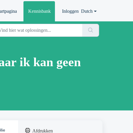
artpagina
Kennisbank
Inloggen
Dutch
aar ik kan geen
lie
Afdrukken